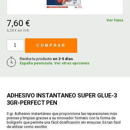
FERROVICMAR
7,60 €
Ver fotos
6,28 € sin IVA
DESPIECE
COMPRAR
CATÁLOGOS
Recibe tu producto
en 2-5 días
.
España península. Ver otras opciones
GUÍAS
ENVÍOS
ADHESIVO INSTANTANEO SUPER GLUE-3
3GR-PERFECT PEN
DEVOLUCIONES
3 gr. Adhesivo instantáneo que proporciona las reparaciones más
precias y limpias gracias a su innovador formato con la forma de
bolígrafo que permite una fácil dosificación sin ensuciar. Es tan fácil
FORMAS DE PAGO
de utilizar como escribir.