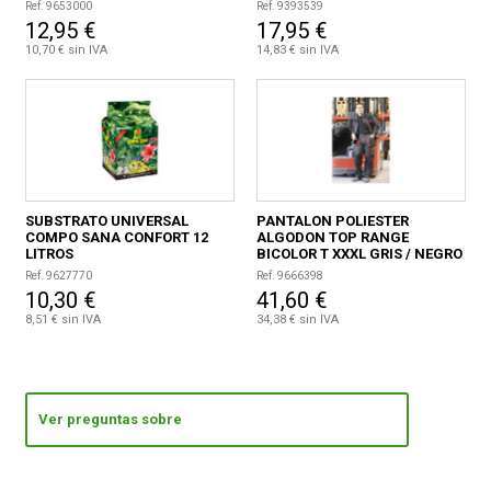
Ref. 9653000
Ref. 9393539
12,95 €
17,95 €
10,70 € sin IVA
14,83 € sin IVA
SUBSTRATO UNIVERSAL
PANTALON POLIESTER
COMPO SANA CONFORT 12
ALGODON TOP RANGE
LITROS
BICOLOR T XXXL GRIS / NEGRO
/ NARANJA
Ref. 9627770
Ref. 9666398
10,30 €
41,60 €
8,51 € sin IVA
34,38 € sin IVA
Ver preguntas sobre