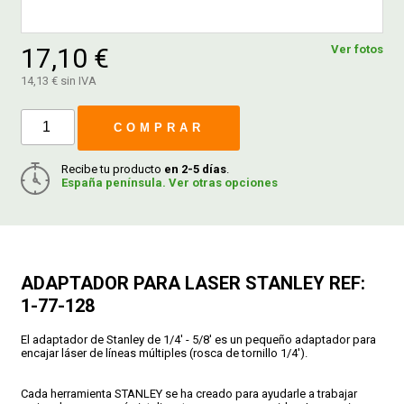
FERROVICMAR
17,10 €
Ver fotos
14,13 € sin IVA
DESPIECE
COMPRAR
Recibe tu producto
en 2-5 días
.
CATÁLOGOS
España península. Ver otras opciones
GUÍAS
ADAPTADOR PARA LASER STANLEY REF:
ENVÍOS
1-77-128
DEVOLUCIONES
El adaptador de Stanley de 1/4' - 5/8' es un pequeño adaptador para
encajar láser de líneas múltiples (rosca de tornillo 1/4').
FORMAS DE PAGO
Cada herramienta STANLEY se ha creado para ayudarle a trabajar