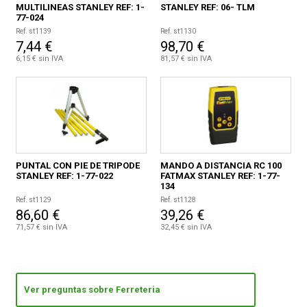
MULTILINEAS STANLEY REF: 1-
STANLEY REF: 06- TLM
77-024
Ref. st1139
Ref. st1130
7,44 €
98,70 €
6,15 € sin IVA
81,57 € sin IVA
PUNTAL CON PIE DE TRIPODE
MANDO A DISTANCIA RC 100
STANLEY REF: 1-77-022
FATMAX STANLEY REF: 1-77-
134
Ref. st1129
Ref. st1128
86,60 €
39,26 €
71,57 € sin IVA
32,45 € sin IVA
Ver preguntas sobre Ferreteria