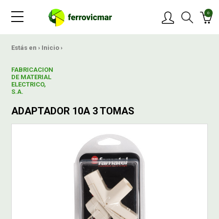
0
PRODUCTOS
Estás en ›
Inicio
›
FABRICACION
MARCAS
DE MATERIAL
ELECTRICO,
S.A.
OFERTAS
ADAPTADOR 10A 3 TOMAS
NOVEDADES
BLOG
CONTACTAR