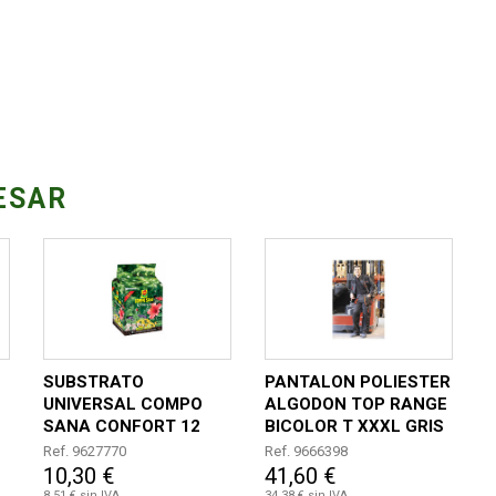
ESAR
SUBSTRATO
PANTALON POLIESTER
UNIVERSAL COMPO
ALGODON TOP RANGE
SANA CONFORT 12
BICOLOR T XXXL GRIS
LITROS
/ NEGRO / NARANJA
Ref. 9627770
Ref. 9666398
10,30 €
41,60 €
8,51 € sin IVA
34,38 € sin IVA