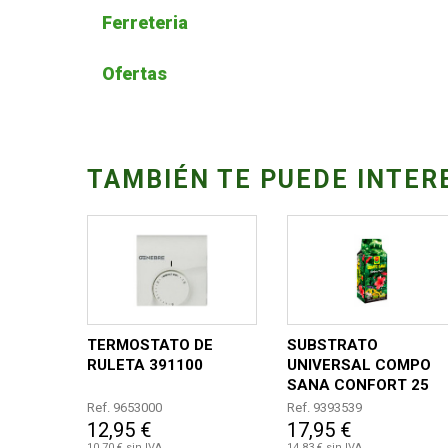
Ferreteria
Ofertas
TAMBIÉN TE PUEDE INTER
TERMOSTATO DE
SUBSTRATO
RULETA 391100
UNIVERSAL COMPO
SANA CONFORT 25
LITROS
Ref. 9653000
Ref. 9393539
12,95 €
17,95 €
10,70 € sin IVA
14,83 € sin IVA